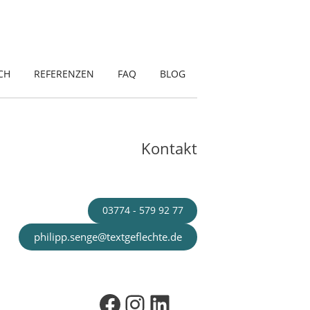
CH
REFERENZEN
FAQ
BLOG
Kontakt
03774 - 579 92 77
philipp.senge@textgeflechte.de
Facebook
Instagram
LinkedIn